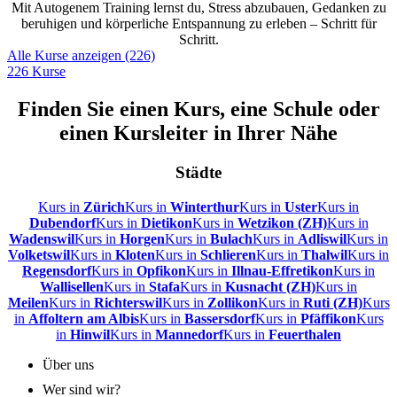
Mit Autogenem Training lernst du, Stress abzubauen, Gedanken zu
beruhigen und körperliche Entspannung zu erleben – Schritt für
Schritt.
Alle Kurse anzeigen (226)
226 Kurse
Finden Sie einen Kurs, eine Schule oder
einen Kursleiter in Ihrer Nähe
Städte
Kurs in
Zürich
Kurs in
Winterthur
Kurs in
Uster
Kurs in
Dubendorf
Kurs in
Dietikon
Kurs in
Wetzikon (ZH)
Kurs in
Wadenswil
Kurs in
Horgen
Kurs in
Bulach
Kurs in
Adliswil
Kurs in
Volketswil
Kurs in
Kloten
Kurs in
Schlieren
Kurs in
Thalwil
Kurs in
Regensdorf
Kurs in
Opfikon
Kurs in
Illnau-Effretikon
Kurs in
Wallisellen
Kurs in
Stafa
Kurs in
Kusnacht (ZH)
Kurs in
Meilen
Kurs in
Richterswil
Kurs in
Zollikon
Kurs in
Ruti (ZH)
Kurs
in
Affoltern am Albis
Kurs in
Bassersdorf
Kurs in
Pfäffikon
Kurs
in
Hinwil
Kurs in
Mannedorf
Kurs in
Feuerthalen
Über uns
Wer sind wir?