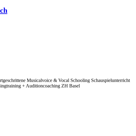
ich
eschrittene Musicalvoice & Vocal Schooling Schauspielunterricht
singtraining + Auditioncoaching ZH Basel