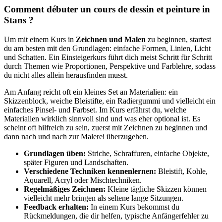
Comment débuter un cours de dessin et peinture in
Stans ?
Um mit einem Kurs in
Zeichnen und Malen
zu beginnen, startest
du am besten mit den Grundlagen: einfache Formen, Linien, Licht
und Schatten. Ein Einsteigerkurs führt dich meist Schritt für Schritt
durch Themen wie Proportionen, Perspektive und Farblehre, sodass
du nicht alles allein herausfinden musst.
Am Anfang reicht oft ein kleines Set an Materialien: ein
Skizzenblock, weiche Bleistifte, ein Radiergummi und vielleicht ein
einfaches Pinsel- und Farbset. Im Kurs erfährst du, welche
Materialien wirklich sinnvoll sind und was eher optional ist. Es
scheint oft hilfreich zu sein, zuerst mit Zeichnen zu beginnen und
dann nach und nach zur Malerei überzugehen.
Grundlagen üben:
Striche, Schraffuren, einfache Objekte,
später Figuren und Landschaften.
Verschiedene Techniken kennenlernen:
Bleistift, Kohle,
Aquarell, Acryl oder Mischtechniken.
Regelmäßiges Zeichnen:
Kleine tägliche Skizzen können
vielleicht mehr bringen als seltene lange Sitzungen.
Feedback erhalten:
In einem Kurs bekommst du
Rückmeldungen, die dir helfen, typische Anfängerfehler zu