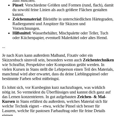
zum Mischen.
Pinsel
: Verschiedene Größen und Formen (rund, flach), damit
du sowohl feine Linien als auch größere Flächen gestalten
kannst.
Zeichenmaterial
: Bleistifte in unterschiedlichen Härtegraden,
Radiergummi und Anspitzer für Skizzen und
Vorzeichnungen.
Hilfsmittel
: Wasserbehälter, Mischpalette oder Teller, Tuch
oder Küchenpapier, eventuell Malerkittel oder altes Hemd.
...
Je nach Kurs kann außerdem Malband, Fixativ oder ein
Skizzenbuch sinnvoll sein, besonders wenn auch
Zeichentechniken
wie Schraffur, Perspektive oder Komposition geübt werden. In
vielen Kursen in Stans stellt die Lehrperson einen Teil des Materials,
manchmal wird aber erwartet, dass du deine Lieblingspinsel oder
bestimmte Farben selbst mitbringst.
Es lohnt sich, vor Kursbeginn kurz nachzufragen, was wirklich
nötig ist. So vermeidest du Überflüssiges und kannst dich ganz auf
das Lernen konzentrieren. In gut aufgebauten
Zeichen- & Mal-
Kursen
in Stans erfährst du außerdem, welches Material sich für
welche Technik eignet – etwa, welche Pinsel sich besser für
Lasuren, welche für pastosen Farbauftrag oder für feine Details
eignen.