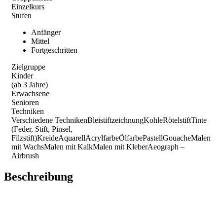
Einzelkurs
Stufen
Anfänger
Mittel
Fortgeschritten
Zielgruppe
Kinder
(ab 3 Jahre)
Erwachsene
Senioren
Techniken
Verschiedene Techniken
Bleistiftzeichnung
Kohle
Rötelstift
Tinte
(Feder, Stift, Pinsel,
Filzstift)
Kreide
Aquarell
Acrylfarbe
Ölfarbe
Pastell
Gouache
Malen
mit Wachs
Malen mit Kalk
Malen mit Kleber
Aeograph –
Airbrush
Beschreibung