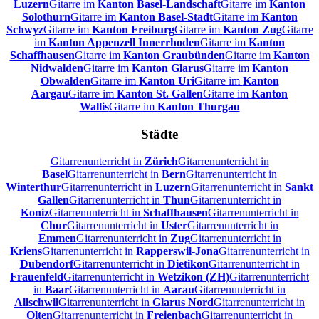
Luzern
Gitarre im
Kanton Basel-Landschaft
Gitarre im
Kanton
Solothurn
Gitarre im
Kanton Basel-Stadt
Gitarre im
Kanton
Schwyz
Gitarre im
Kanton Freiburg
Gitarre im
Kanton Zug
Gitarre
im
Kanton Appenzell Innerrhoden
Gitarre im
Kanton
Schaffhausen
Gitarre im
Kanton Graubünden
Gitarre im
Kanton
Nidwalden
Gitarre im
Kanton Glarus
Gitarre im
Kanton
Obwalden
Gitarre im
Kanton Uri
Gitarre im
Kanton
Aargau
Gitarre im
Kanton St. Gallen
Gitarre im
Kanton
Wallis
Gitarre im
Kanton Thurgau
Städte
Gitarrenunterricht in
Zürich
Gitarrenunterricht in
Basel
Gitarrenunterricht in
Bern
Gitarrenunterricht in
Winterthur
Gitarrenunterricht in
Luzern
Gitarrenunterricht in
Sankt
Gallen
Gitarrenunterricht in
Thun
Gitarrenunterricht in
Koniz
Gitarrenunterricht in
Schaffhausen
Gitarrenunterricht in
Chur
Gitarrenunterricht in
Uster
Gitarrenunterricht in
Emmen
Gitarrenunterricht in
Zug
Gitarrenunterricht in
Kriens
Gitarrenunterricht in
Rapperswil-Jona
Gitarrenunterricht in
Dubendorf
Gitarrenunterricht in
Dietikon
Gitarrenunterricht in
Frauenfeld
Gitarrenunterricht in
Wetzikon (ZH)
Gitarrenunterricht
in
Baar
Gitarrenunterricht in
Aarau
Gitarrenunterricht in
Allschwil
Gitarrenunterricht in
Glarus Nord
Gitarrenunterricht in
Olten
Gitarrenunterricht in
Freienbach
Gitarrenunterricht in