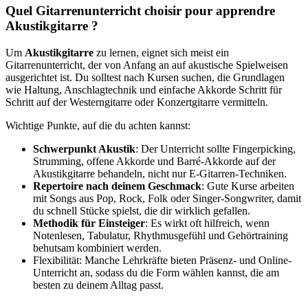
Quel Gitarrenunterricht choisir pour apprendre
Akustikgitarre ?
Um
Akustikgitarre
zu lernen, eignet sich meist ein
Gitarrenunterricht, der von Anfang an auf akustische Spielweisen
ausgerichtet ist. Du solltest nach Kursen suchen, die Grundlagen
wie Haltung, Anschlagtechnik und einfache Akkorde Schritt für
Schritt auf der Westerngitarre oder Konzertgitarre vermitteln.
Wichtige Punkte, auf die du achten kannst:
Schwerpunkt Akustik
: Der Unterricht sollte Fingerpicking,
Strumming, offene Akkorde und Barré-Akkorde auf der
Akustikgitarre behandeln, nicht nur E-Gitarren-Techniken.
Repertoire nach deinem Geschmack
: Gute Kurse arbeiten
mit Songs aus Pop, Rock, Folk oder Singer-Songwriter, damit
du schnell Stücke spielst, die dir wirklich gefallen.
Methodik für Einsteiger
: Es wirkt oft hilfreich, wenn
Notenlesen, Tabulatur, Rhythmusgefühl und Gehörtraining
behutsam kombiniert werden.
Flexibilität: Manche Lehrkräfte bieten Präsenz- und Online-
Unterricht an, sodass du die Form wählen kannst, die am
besten zu deinem Alltag passt.