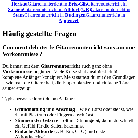
Herisau
Gitarrenunterricht in
Brig-Glis
Gitarrenunterricht in
Sarnen
Gitarrenunterricht in
Altdorf (UR)
Gitarrenunterricht in
Stans
Gitarrenunterricht in
Dudingen
Gitarrenunterricht in
Appenzell
Häufig gestellte Fragen
Comment débuter le Gitarrenunterricht sans aucune
Vorkenntnisse ?
Du kannst mit dem
Gitarrenunterricht
auch ganz ohne
Vorkenntnisse
beginnen: Viele Kurse sind ausdrücklich für
komplette Anfänger konzipiert. Meist startest du mit den Grundlagen
– wie man die Gitarre hält, die Finger platziert und einfache Töne
sauber erzeugt.
Typischerweise lernst du am Anfang:
Grundhaltung und Anschlag
– wie du sitzt oder stehst, wie
du mit Plektrum oder Fingern anschlägst
Stimmen der Gitarre
– oft mit Stimmgerät, damit du schnell
ein Gefühl für die Saiten bekommst
Einfache Akkorde
(z. B. Em, C, G) und erste
Akkordwechsel