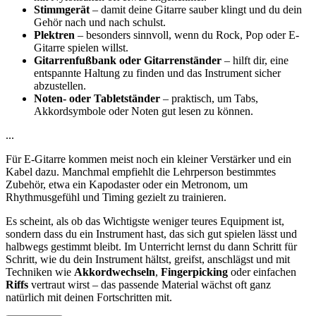
Stimmgerät
– damit deine Gitarre sauber klingt und du dein
Gehör nach und nach schulst.
Plektren
– besonders sinnvoll, wenn du Rock, Pop oder E-
Gitarre spielen willst.
Gitarrenfußbank oder Gitarrenständer
– hilft dir, eine
entspannte Haltung zu finden und das Instrument sicher
abzustellen.
Noten- oder Tabletständer
– praktisch, um Tabs,
Akkordsymbole oder Noten gut lesen zu können.
...
Für E-Gitarre kommen meist noch ein kleiner Verstärker und ein
Kabel dazu. Manchmal empfiehlt die Lehrperson bestimmtes
Zubehör, etwa ein Kapodaster oder ein Metronom, um
Rhythmusgefühl und Timing gezielt zu trainieren.
Es scheint, als ob das Wichtigste weniger teures Equipment ist,
sondern dass du ein Instrument hast, das sich gut spielen lässt und
halbwegs gestimmt bleibt. Im Unterricht lernst du dann Schritt für
Schritt, wie du dein Instrument hältst, greifst, anschlägst und mit
Techniken wie
Akkordwechseln
,
Fingerpicking
oder einfachen
Riffs
vertraut wirst – das passende Material wächst oft ganz
natürlich mit deinen Fortschritten mit.