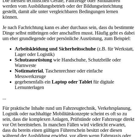
Die meisten technischen Geräte, Fahrzeuge oder Simulatoren
werden vom Ausbildungsbetrieb oder der Bildungseinrichtung
gestellt, damit alle unter vergleichbaren Bedingungen lernen
können.
Je nach Fachrichtung kann es aber durchaus sein, dass du bestimmte
Dinge selbst mitbringen oder anschaffen musst. Häufig geht es dabei
um eher grundlegende oder persönliche Ausrüstung, zum Beispiel:
Arbeitskleidung und Sicherheitsschuhe
(z.B. für Werkstatt,
Lager oder Logistik)
Schutzausrüstung
wie Handschuhe, Schutzbrille oder
Warnweste
Notizmaterial
, Taschenrechner oder einfache
Messwerkzeuge
gegebenenfalls ein
Laptop oder Tablet
für digitale
Lernunterlagen
...
Für praktische Inhalte rund um Fahrzeugtechnik, Verkehrsplanung,
Logistik oder nachhaltige Mobilitätskonzepte scheint es oft so zu
sein, dass die komplexen Anlagen, Prüfstände oder Fahrzeuge direkt
vor Ort bereitstehen. In manchen Fällen wird vielleicht erwartet,
dass du bereits einen gültigen Führerschein besitzt oder diesen
während der Ausbildung erwirbst, vor allem wenn Fahrpraxis oder